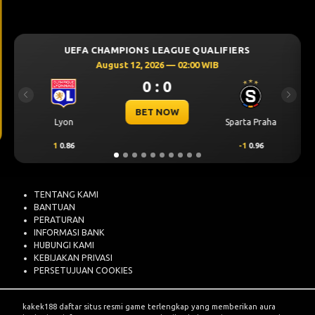
UEFA CHAMPIONS LEAGUE QUALIFIERS
August 12, 2026 — 01:30 WIB
0 : 0
Previous
Next
BET NOW
SK Sturm Graz
Fenerbahce
-0.5
0.95
0.5
0.87
TENTANG KAMI
BANTUAN
PERATURAN
INFORMASI BANK
HUBUNGI KAMI
KEBIJAKAN PRIVASI
PERSETUJUAN COOKIES
kakek188
daftar situs resmi game terlengkap yang memberikan aura