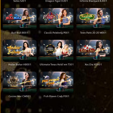
Sicbo S201
Dragon Tiger D201
Infinite Blackjack BJ001
Bull Bull B001
Classic Pokdeng P001
Teen Patti 20-20 W001
Andar Bahar AB001
Ultimate Texas Hold'em T501
Xoc Dia XD001
Casino War CW001
Fish Prawn Crab F001