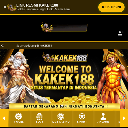
LINK RESMI KAKEK188
×
KLIK DISINI
Selalu Simpan & Ingat Link Resmi Kami
PENARIKAN BERHASIL
do***d Telah Melakukan WD Sebesar IDR
810.000
Selamat datang di KAKEK188
Selamat datang di KAKEK188
TOGEL
SLOT
LIVE CASINO
SPORT
ARCADE
SABU