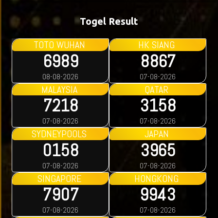
Togel Result
TOTO WUHAN
HK SIANG
6989
8867
08-08-2026
07-08-2026
MALAYSIA
QATAR
7218
3158
07-08-2026
07-08-2026
SYDNEYPOOLS
JAPAN
0158
3965
07-08-2026
07-08-2026
SINGAPORE
HONGKONG
7907
9943
07-08-2026
07-08-2026