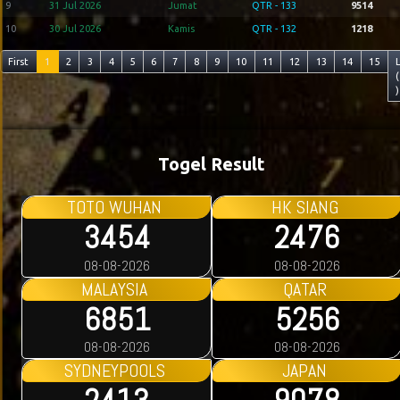
9
31 Jul 2026
Jumat
QTR - 133
9514
10
30 Jul 2026
Kamis
QTR - 132
1218
First
1
2
3
4
5
6
7
8
9
10
11
12
13
14
15
(
)
Togel Result
TOTO WUHAN
HK SIANG
3454
2476
08-08-2026
08-08-2026
MALAYSIA
QATAR
6851
5256
08-08-2026
08-08-2026
SYDNEYPOOLS
JAPAN