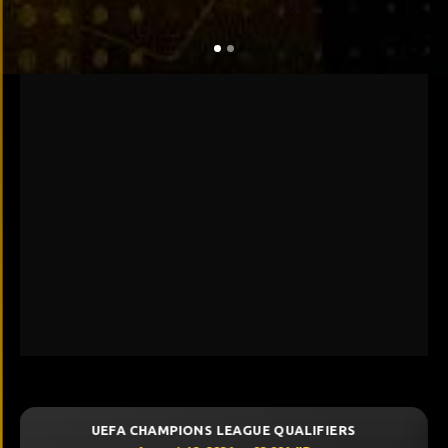
UEFA CHAMPIONS LEAGUE QUALIFIERS