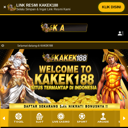
LINK RESMI KAKEK188
×
KLIK DISINI
Selalu Simpan & Ingat Link Resmi Kami
Selamat datang di KAKEK188
Selamat datang di KAKEK188
TOGEL
SLOT
LIVE CASINO
SPORT
ARCADE
SABU