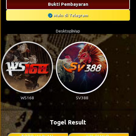
Bukti Pembayaran
Main di Telegram
Desktop
Wap
WS168
SV388
Togel Result