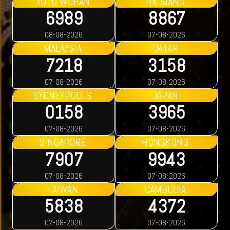
TOTO WUHAN
HK SIANG
6989
8867
08-08-2026
07-08-2026
MALAYSIA
QATAR
7218
3158
07-08-2026
07-08-2026
SYDNEYPOOLS
JAPAN
0158
3965
07-08-2026
07-08-2026
SINGAPORE
HONGKONG
7907
9943
07-08-2026
07-08-2026
TAIWAN
CAMBODIA
5838
4372
07-08-2026
07-08-2026