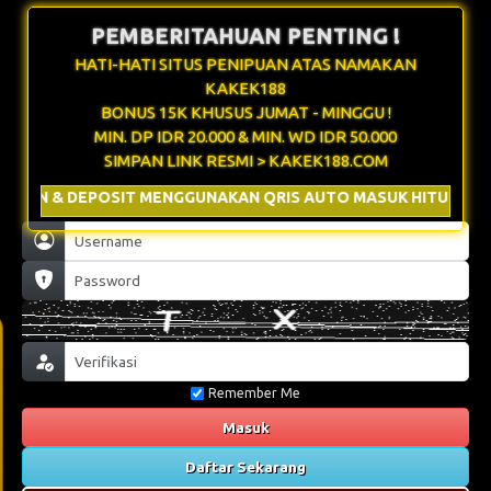
PEMBERITAHUAN PENTING !
HATI-HATI SITUS PENIPUAN ATAS NAMAKAN
KAKEK188
BONUS 15K KHUSUS JUMAT - MINGGU !
MIN. DP IDR 20.000 & MIN. WD IDR 50.000
SIMPAN LINK RESMI > KAKEK188.COM
N & DEPOSIT MENGGUNAKAN QRIS AUTO MASUK HITUNGAN DETI
Remember Me
Masuk
Daftar Sekarang